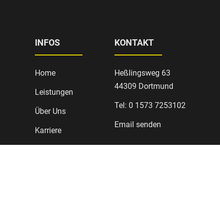
INFOS
KONTAKT
Home
Heßlingsweg 63
44309 Dortmund
Leistungen
Tel: 0 1573 7253102
Über Uns
Email senden
Karriere
Designed and Hand Coded by
WebAmplify
Copyright 2024 - Present